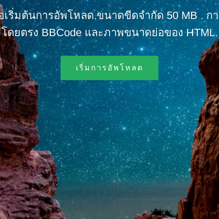
่อเริ่มต้นการอัพโหลด.ขนาดขีดจำกัด 50 MB . ก
โดยตรง BBCode และภาพขนาดย่อของ HTML.
เริ่มการอัพโหลด